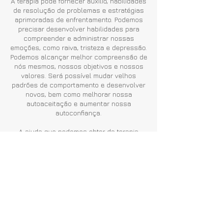
A terapia pode fornecer auxílio, habilidades
de resolução de problemas e estratégias
aprimoradas de enfrentamento. Podemos
precisar desenvolver habilidades para
compreender e administrar nossas
emoções, como raiva, tristeza e depressão.
Podemos alcançar melhor compreensão de
nós mesmos, nossos objetivos e nossos
valores. Será possível mudar velhos
padrões de comportamento e desenvolver
novos, bem como melhorar nossa
autoaceitação e aumentar nossa
autoconfiança.
A ajuda que podemos obter da terapia
depende de quão bem usamos o processo
em si e da prática do que aprendemos. Um
processo bem-sucedido pode nos permitir
sentir que temos maior controle sobre
nossas emoções e comportamentos, bem
como sentir uma percepção mais profunda
de compaixão por nós mesmos e pelos
outros.